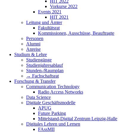
HIT 2022
Vorkurse 2022
Events 2021
HIT 2021
Leitung und Ämter
Fakultätsrat
Kommissionen, Ausschüsse, Beauftragte
Personen
Alumni
Anreise
Studium & Lehre
Studiengänge
Studienjahresablauf
Stunden-/Raumplan
→ Fachschaftsrat
Forschung & Transfer
Communication Technology
Radio Access Networks
Data Science
Digitale Geschäftsmodelle
APUG
Future Parking
Mittelstand-Digital Zentrum Leipzig-Halle
Digitales Lehren und Lernen
FAssMII