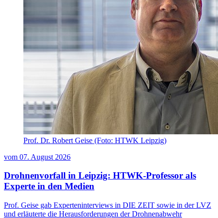
Prof. Dr. Robert Geise (Foto: HTWK Leipzig)
vom
07. August 2026
Drohnenvorfall in Leipzig: HTWK-Professor als
Experte in den Medien
Prof. Geise gab Experteninterviews in DIE ZEIT sowie in der LVZ
und erläuterte die Herausforderungen der Drohnenabwehr