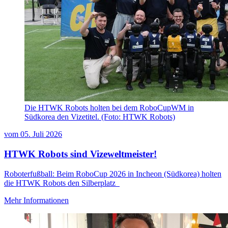
Die HTWK Robots holten bei dem RoboCupWM in
Südkorea den Vizetitel. (Foto: HTWK Robots)
vom
05. Juli 2026
HTWK Robots sind Vizeweltmeister!
Roboterfußball: Beim RoboCup 2026 in Incheon (Südkorea) holten
die HTWK Robots den Silberplatz
Mehr Informationen