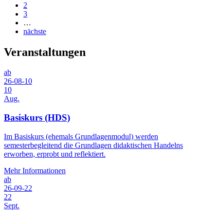
2
3
…
nächste
Veranstaltungen
ab
26-08-10
10
Aug.
Basiskurs (HDS)
Im Basiskurs (ehemals Grundlagenmodul) werden
semesterbegleitend die Grundlagen didaktischen Handelns
erworben, erprobt und reflektiert.
Mehr Informationen
ab
26-09-22
22
Sept.