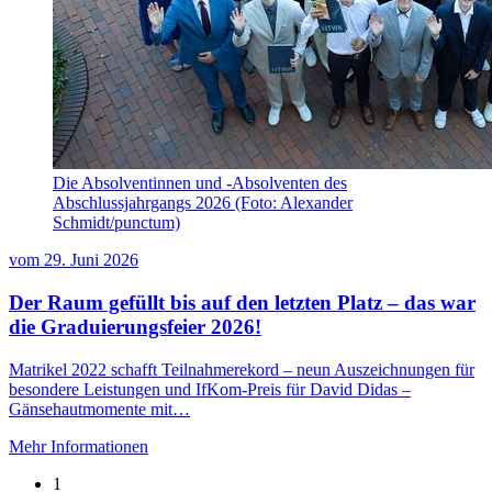
Die Absolventinnen und -Absolventen des
Abschlussjahrgangs 2026 (Foto: Alexander
Schmidt/punctum)
vom
29. Juni 2026
Der Raum gefüllt bis auf den letzten Platz – das war
die Graduierungsfeier 2026!
Matrikel 2022 schafft Teilnahmerekord – neun Auszeichnungen für
besondere Leistungen und IfKom-Preis für David Didas –
Gänsehautmomente mit…
Mehr Informationen
1