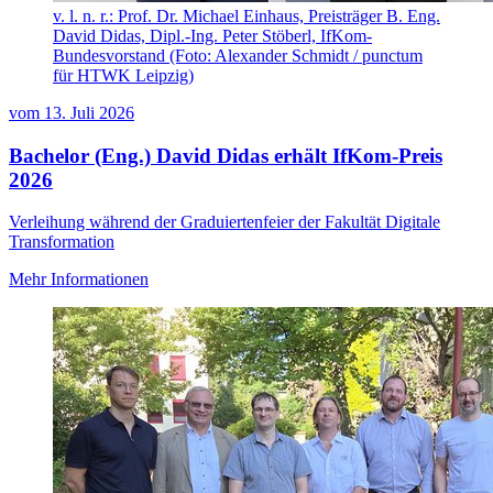
v. l. n. r.: Prof. Dr. Michael Einhaus, Preisträger B. Eng.
David Didas, Dipl.-Ing. Peter Stöberl, IfKom-
Bundesvorstand (Foto: Alexander Schmidt / punctum
für HTWK Leipzig)
vom
13. Juli 2026
Bachelor (Eng.) David Didas erhält IfKom-Preis
2026
Verleihung während der Graduiertenfeier der Fakultät Digitale
Transformation
Mehr Informationen