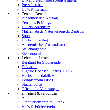
E-Mail / Webmailer (Dienste intern)
Pressebereich
HTWK.magazin
Zentrale Bereiche
Bibliothek und Katalog
Zentrales Prüfungsamt
IT-Servicezentrum
Mathematisch-Naturwissensch. Zentrum
Sport
Hochschulkolleg
Akademisches Auslandsamt
Stellenangebote
Stellenportal
Lehre und Lernen
Beratung für Studierende
E-Learning
Digitale Hochschullehre (IDLL)
Hochschuldidaktik +
Lernplattform OPAL
Studienportal
Öffentliche Vorlesungen
engagiert & verbunden
Alumni
Graduiertenzentrum (GradZ)
HTWK-Förderverein