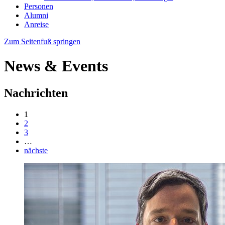
Personen
Alumni
Anreise
Zum Seitenfuß springen
News & Events
Nachrichten
1
2
3
…
nächste