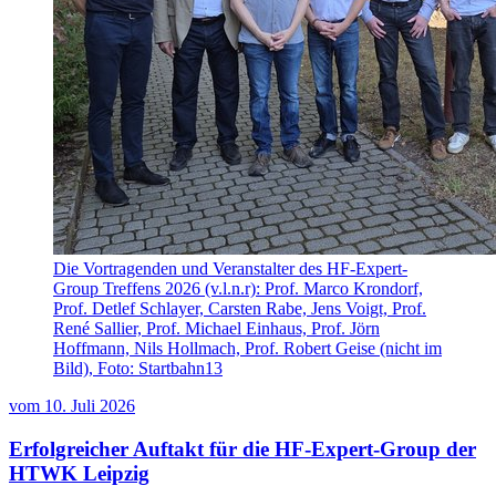
Die Vortragenden und Veranstalter des HF-Expert-
Group Treffens 2026 (v.l.n.r): Prof. Marco Krondorf,
Prof. Detlef Schlayer, Carsten Rabe, Jens Voigt, Prof.
René Sallier, Prof. Michael Einhaus, Prof. Jörn
Hoffmann, Nils Hollmach, Prof. Robert Geise (nicht im
Bild), Foto: Startbahn13
vom
10. Juli 2026
Erfolgreicher Auftakt für die HF-Expert-Group der
HTWK Leipzig