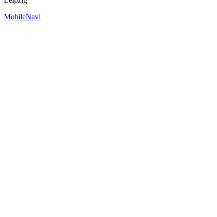
Leipzig
MobileNavi