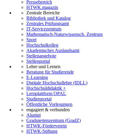
Pressebereich
HTWK.magazin
Zentrale Bereiche
Bibliothek und Katalog
Zentrales Prüfungsamt
IT-Servicezentrum
Mathematisch-Naturwissensch. Zentrum
Sport
Hochschulkolleg
Akademisches Auslandsamt
Stellenangebote
Stellenportal
Lehre und Lernen
Beratung für Studierende
E-Learning
Digitale Hochschullehre (IDLL)
Hochschuldidaktik +
Lernplattform OPAL
Studienportal
Öffentliche Vorlesungen
engagiert & verbunden
Alumni
Graduiertenzentrum (GradZ)
HTWK-Förderverein
HTWK-Stiftung