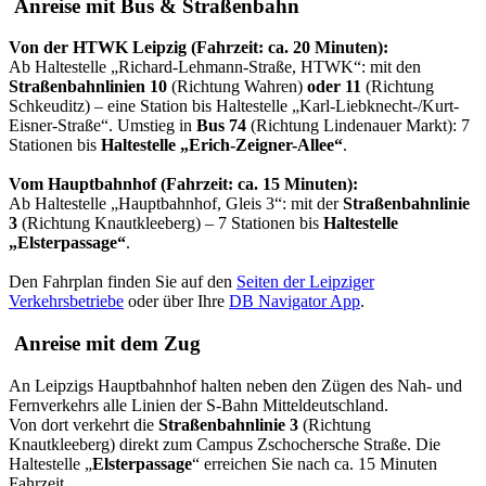
Anreise mit Bus & Straßenbahn
Von der HTWK Leipzig (Fahrzeit: ca. 20 Minuten):
Ab Haltestelle „Richard-Lehmann-Straße, HTWK“: mit den
Straßenbahnlinien 10
(Richtung Wahren)
oder 11
(Richtung
Schkeuditz) – eine Station bis Haltestelle „Karl-Liebknecht-/Kurt-
Eisner-Straße“. Umstieg in
Bus 74
(Richtung Lindenauer Markt): 7
Stationen bis
Haltestelle „Erich-Zeigner-Allee“
.
Vom Hauptbahnhof (Fahrzeit: ca. 15 Minuten):
Ab Haltestelle „Hauptbahnhof, Gleis 3“: mit der
Straßenbahnlinie
3
(Richtung Knautkleeberg) – 7 Stationen bis
Haltestelle
„Elsterpassage“
.
Den Fahrplan finden Sie auf den
Seiten der Leipziger
Verkehrsbetriebe
oder über Ihre
DB Navigator App
.
Anreise mit dem Zug
An Leipzigs Hauptbahnhof halten neben den Zügen des Nah- und
Fernverkehrs alle Linien der S-Bahn Mitteldeutschland.
Von dort verkehrt die
Straßenbahnlinie 3
(Richtung
Knautkleeberg) direkt zum Campus Zschochersche Straße. Die
Haltestelle „
Elsterpassage
“ erreichen Sie nach ca. 15 Minuten
Fahrzeit.