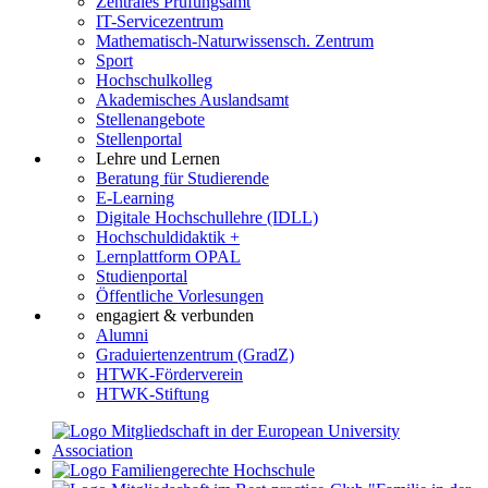
Zentrales Prüfungsamt
IT-Servicezentrum
Mathematisch-Naturwissensch. Zentrum
Sport
Hochschulkolleg
Akademisches Auslandsamt
Stellenangebote
Stellenportal
Lehre und Lernen
Beratung für Studierende
E-Learning
Digitale Hochschullehre (IDLL)
Hochschuldidaktik +
Lernplattform OPAL
Studienportal
Öffentliche Vorlesungen
engagiert & verbunden
Alumni
Graduiertenzentrum (GradZ)
HTWK-Förderverein
HTWK-Stiftung