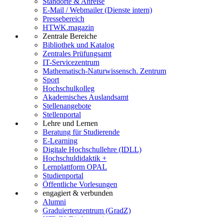
Standorte & Anreise
E-Mail / Webmailer (Dienste intern)
Pressebereich
HTWK.magazin
Zentrale Bereiche
Bibliothek und Katalog
Zentrales Prüfungsamt
IT-Servicezentrum
Mathematisch-Naturwissensch. Zentrum
Sport
Hochschulkolleg
Akademisches Auslandsamt
Stellenangebote
Stellenportal
Lehre und Lernen
Beratung für Studierende
E-Learning
Digitale Hochschullehre (IDLL)
Hochschuldidaktik +
Lernplattform OPAL
Studienportal
Öffentliche Vorlesungen
engagiert & verbunden
Alumni
Graduiertenzentrum (GradZ)