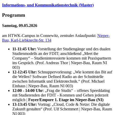
Informations- und Kommunikationstechnik (Master)
Programm
Samstag, 09.05.2026
am HTWK-Campus in Connewitz, zentraler Anlaufpunkt:
Nieper-
Bau, Karl-Liebknecht-Str. 134
11-11:45 Uhr:
Vorstellung der Studiengänge und des dualen
Studienmodells an der FDIT; anschließend „
Meet the
Company
“ – Studieninteressierte kommen mit Praxispartnern
ins Gespräch. (Prof. Andreas Thor | Nieper-Bau, Raum NI
003)
12-12:45 Uhr:
Schnuppervorlesung: „Wie kommt das Bit auf
die Wellen? Software Defined Radio an der Schnittstelle
zwischen Informatik und Elektrotechnik.“ (Prof. Michael
Einhaus | Nieper-Bau, Raum NI 003)
12:00 - 14:00 Uhr
: „Frag die Studis“ – offenes
Speeddating
mit Studierenden der FDIT - Kommen und Gehen jederzeit
möglich |
Foyer/Empore 1. Etage im Nieper-Bau (NI)
13-13:45 Uhr:
Vortrag: „
Cloud, Code
& Netze: Die digitale
Zukunft gestalten“ (Prof. Ulf Schemmert | Nieper-Bau, Raum
NI 003)