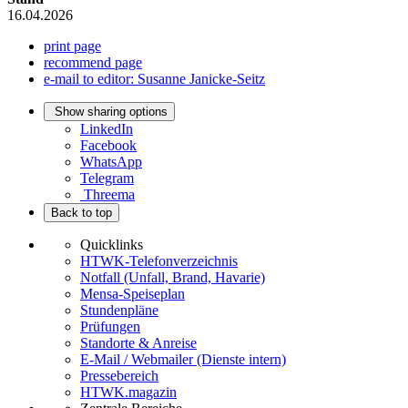
16.04.2026
print page
recommend page
e-mail to editor: Susanne Janicke-Seitz
Show sharing options
LinkedIn
Facebook
WhatsApp
Telegram
Threema
Back to top
Quicklinks
HTWK-Telefonverzeichnis
Notfall (Unfall, Brand, Havarie)
Mensa-Speiseplan
Stundenpläne
Prüfungen
Standorte & Anreise
E-Mail / Webmailer (Dienste intern)
Pressebereich
HTWK.magazin