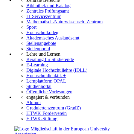
Zentrale Bereiche
Bibliothek und Katalog
Zentrales Prüfungsamt
IT-Servicezentrum
Mathematisch-Naturwissensch. Zentrum
Sport
Hochschulkolleg
Akademisches Auslandsamt
Stellenangebote
Stellenportal
Lehre und Lernen
Beratung für Studierende
E-Learning
Digitale Hochschullehre (IDLL)
Hochschuldidaktik +
Lernplattform OPAL
Studienportal
Öffentliche Vorlesungen
engagiert & verbunden
Alumni
Graduiertenzentrum (GradZ)
HTWK-Förderverein
HTWK-Stiftung