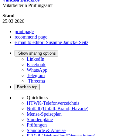
Mitarbeiterin Prüfungsamt
Stand
25.03.2026
print page
recommend page
e-mail to editor: Susanne Janicke-Seitz
Show sharing options
LinkedIn
Facebook
WhatsApp
Telegram
Threema
Back to top
Quicklinks
HTWK-Telefonverzeichnis
Notfall (Unfall, Brand, Havarie)
Mensa-Speiseplan
Stundenpläne
Prüfungen
Standorte & Anreise
E-Mail / Webmailer (Dienste intern)