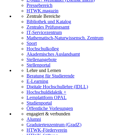
Pressebereich
HTWK.magazin
Zentrale Bereiche
Bibliothek und Katalog
Zentrales Prüfungsamt
IT-Servicezentrum
Mathematisch-Naturwissensch. Zentrum
Sport
Hochschulkolleg
Akademisches Auslandsamt
Stellenangebote
Stellenportal
Lehre und Lernen
Beratung für Studierende
E-Learning
Digitale Hochschullehre (IDLL)
Hochschuldidaktik +
Lernplattform OPAL
Studienportal
Öffentliche Vorlesungen
engagiert & verbunden
Alumni
Graduiertenzentrum (GradZ)
HTWK-Förderverein