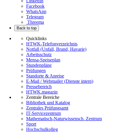
LinkedIn
Facebook
WhatsApp
Telegram
Threema
Back to top
Quicklinks
HTWK-Telefonverzeichnis
Notfall (Unfall, Brand, Havarie)
Arbeitsschutz
Mensa-Speiseplan
Stundenpläne
Prüfungen
Standorte & Anreise
E-Mail / Webmailer (Dienste intern)
Pressebereich
HTWK.magazin
Zentrale Bereiche
Bibliothek und Katalog
Zentrales Prüfungsamt
IT-Servicezentrum
Mathematisch-Naturwissensch. Zentrum
Sport
Hochschulkolleg