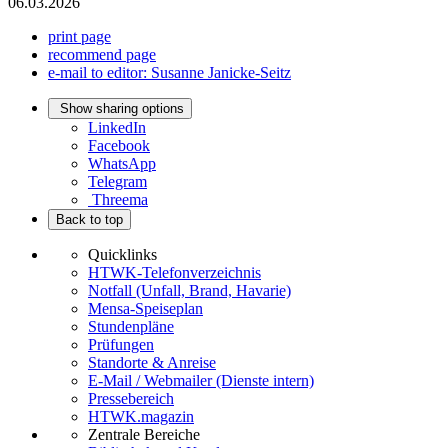
06.03.2026
print page
recommend page
e-mail to editor: Susanne Janicke-Seitz
Show sharing options
LinkedIn
Facebook
WhatsApp
Telegram
Threema
Back to top
Quicklinks
HTWK-Telefonverzeichnis
Notfall (Unfall, Brand, Havarie)
Mensa-Speiseplan
Stundenpläne
Prüfungen
Standorte & Anreise
E-Mail / Webmailer (Dienste intern)
Pressebereich
HTWK.magazin
Zentrale Bereiche