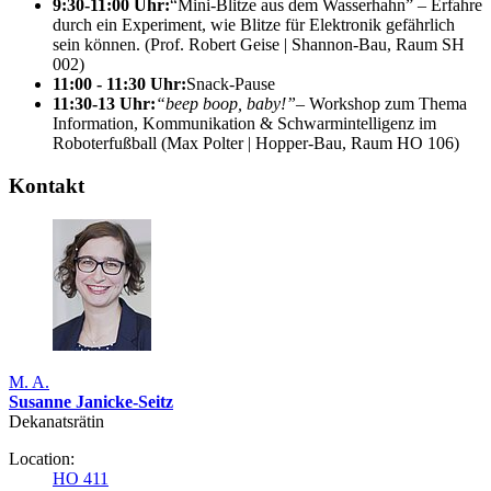
9:30-11:00 Uhr:
Mini-Blitze aus dem Wasserhahn
– Erfahre
durch ein Experiment, wie Blitze für Elektronik gefährlich
sein können. (Prof. Robert Geise | Shannon-Bau, Raum SH
002)
11:00 - 11:30 Uhr:
Snack
-Pause
11:30-13 Uhr:
beep boop, baby
!
–
Workshop
zum Thema
Information, Kommunikation & Schwarmintelligenz im
Roboterfußball (Max Polter | Hopper-Bau, Raum HO 106)
Kontakt
M. A.
Susanne Janicke-Seitz
Dekanatsrätin
Location:
HO 411