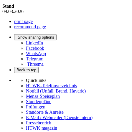
Stand
09.03.2026
print page
recommend page
Show sharing options
LinkedIn
Facebook
WhatsApp
Telegram
Threema
Back to top
Quicklinks
HTWK-Telefonverzeichnis
Notfall (Unfall, Brand, Havarie)
Mensa-Speiseplan
Stundenpläne
Prüfungen
Standorte & Anreise
E-Mail / Webmailer (Dienste intern)
Pressebereich
HTWK.magazin