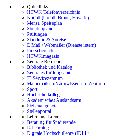
Quicklinks
HTWK-Telefonverzeichnis
Notfall (Unfall, Brand, Havarie)
Mensa-Speiseplan
Stundenpläne
Prüfungen
Standorte & Anreise
E-Mail / Webmailer (Dienste intern)
Pressebereich
HTWK.magazin
Zentrale Bereiche
Bibliothek und Katalog
Zentrales Prüfungsamt
IT-Servicezentrum
Mathematisch-Naturwissensch. Zentrum
Sport
Hochschulkolleg
Akademisches Auslandsamt
Stellenangebote
Stellenportal
Lehre und Lernen
Beratung für Studierende
E-Learning
Digitale Hochschullehre (IDLL)