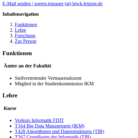
E-Mail senden | soeren.totzauer (at) htwk-leipzig.de
Inhaltsnavigation
Funktionen
Lehre
Forschung
Zur Person
Funktionen
Ämter an der Fakultät
Stellvertretender Vertrauensdozent
Mitglied in der Studienkommission IKM
Lehre
Kurse
Vorkurs Informatik FDIT
T164
Big Data Management
(IKM)
T428 Algorithmen und Datenstrukturen (TIB)
T567 Grundlagen der Informatik (TIB)