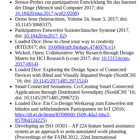
Sensor-Probes
zur partizipativen Entwicklung für das Internet
der Dinge (Mensch und Computer 2017; doi:
10.18420/muc2017-ws02-0268
)
Demo hour (Intreractions, Volume 24, Issue 3, 2017; doi:
10.1145/3068337)
Partizipatives Entwerfen Soziotechnischer Systeme (2017,
doi:
10.18420/in2017_62
)
Loaded Dice: How to cheat your way to creativity
(RTD2017; doi:
10.6084/m9.figshare.4746976.v1
)
Wicked, Open, Collaborative: Why Resarch through Design
Maters for HCI Research (i-com 2017; doi:
10.1515/icom-
2017-0014
)
Loaded Dice: Exploring the Design Space of Connected
Devices with Blind and Visually Impaired People (NordiCHI
’16; doi:
10.1145/2971485.2971524
)
Smart Connected Sensations: Co-Creating Smart Connected
Applications through Distributed Serendipity (NordiCHI ’16;
doi: 10.1145/2971485.2996723)
Loaded Dice
: Ein Co-Design Werkzeug zum Entwerfen mit
blinden und sehbehinderten Partizipanten im
IoT
(2016;
https://dl.gi.de/items/f0390660-1b08-4da2-bba3-
8570bd224225
)
Developing an ISO 10303 – AP 224 feature based assistance
system as an approach to semi-automated work planning
(Proceedings of the FAIM 2012, 22nd International