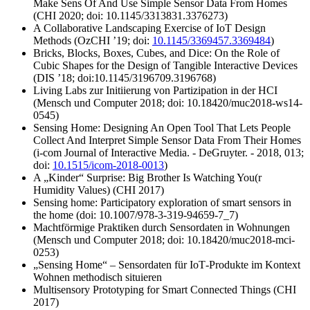
Make Sens Of And Use Simple Sensor Data From Homes
(CHI 2020; doi: 10.1145/3313831.3376273)
A Collaborative Landscaping Exercise of IoT Design
Methods (OzCHI ’19; doi:
10.1145/3369457.3369484
)
Bricks, Blocks, Boxes, Cubes, and Dice: On the Role of
Cubic Shapes for the Design of Tangible Interactive Devices
(DIS ’18; doi:10.1145/3196709.3196768)
Living Labs
zur Initiierung von Partizipation in der HCI
(Mensch und Computer 2018; doi: 10.18420/muc2018-ws14-
0545)
Sensing Home: Designing An Open Tool That Lets People
Collect And Interpret Simple Sensor Data From Their Homes
(i-com Journal of Interactive Media. - DeGruyter. - 2018, 013;
doi:
10.1515/icom-2018-0013
)
A
Kinder
Surprise: Big Brother Is Watching You(r
Humidity Values) (CHI 2017)
Sensing home: Participatory exploration of smart sensors in
the home (doi: 10.1007/978-3-319-94659-7_7)
Machtförmige Praktiken durch Sensordaten in Wohnungen
(Mensch und Computer 2018; doi: 10.18420/muc2018-mci-
0253)
Sensing Home
– Sensordaten für
IoT
-Produkte im Kontext
Wohnen methodisch situieren
Multisensory Prototyping for Smart Connected Things (CHI
2017)