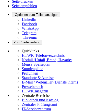
Seite drucken
Seite empfehlen
Optionen zum Teilen anzeigen
LinkedIn
Facebook
WhatsApp
Telegram
Threema
Zum Seitenanfang
Quicklinks
HTWK-Telefonverzeichnis
Notfall (Unfall, Brand, Havarie)
Mensa-Speiseplan
Stundenpläne
Prüfungen
Standorte & Anreise
E-Mail / Webmailer (Dienste intern)
Pressebereich
HTWK.magazin
Zentrale Bereiche
Bibliothek und Katalog
Zentrales Prüfungsamt
IT-Servicezentrum