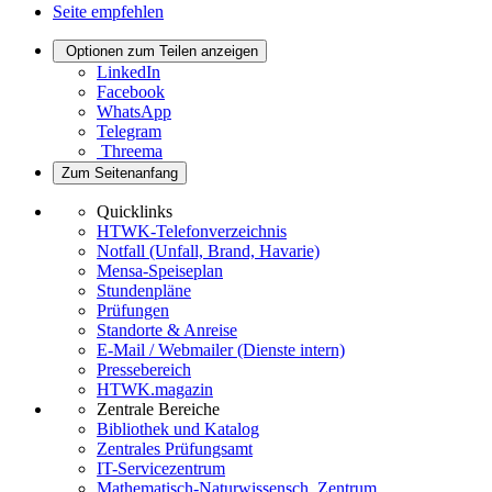
Seite empfehlen
Optionen zum Teilen anzeigen
LinkedIn
Facebook
WhatsApp
Telegram
Threema
Zum Seitenanfang
Quicklinks
HTWK-Telefonverzeichnis
Notfall (Unfall, Brand, Havarie)
Mensa-Speiseplan
Stundenpläne
Prüfungen
Standorte & Anreise
E-Mail / Webmailer (Dienste intern)
Pressebereich
HTWK.magazin
Zentrale Bereiche
Bibliothek und Katalog
Zentrales Prüfungsamt
IT-Servicezentrum
Mathematisch-Naturwissensch. Zentrum