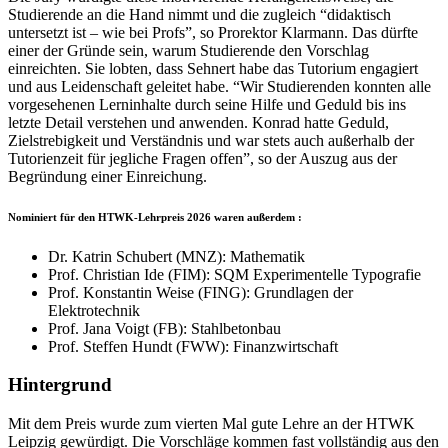
Studierende an die Hand nimmt und die zugleich “didaktisch
untersetzt ist – wie bei Profs”, so Prorektor Klarmann. Das dürfte
einer der Gründe sein, warum Studierende den Vorschlag
einreichten. Sie lobten, dass Sehnert habe das Tutorium engagiert
und aus Leidenschaft geleitet habe. “Wir Studierenden konnten alle
vorgesehenen Lerninhalte durch seine Hilfe und Geduld bis ins
letzte Detail verstehen und anwenden. Konrad hatte Geduld,
Zielstrebigkeit und Verständnis und war stets auch außerhalb der
Tutorienzeit für jegliche Fragen offen”, so der Auszug aus der
Begründung einer Einreichung.
Nominiert für den HTWK-Lehrpreis 2026 waren außerdem :
Dr. Katrin Schubert (MNZ): Mathematik
Prof. Christian Ide (FIM): SQM Experimentelle Typografie
Prof. Konstantin Weise (FING): Grundlagen der
Elektrotechnik
Prof. Jana Voigt (FB): Stahlbetonbau
Prof. Steffen Hundt (FWW): Finanzwirtschaft
Hintergrund
Mit dem Preis wurde zum vierten Mal gute Lehre an der HTWK
Leipzig gewürdigt. Die Vorschläge kommen fast vollständig aus den