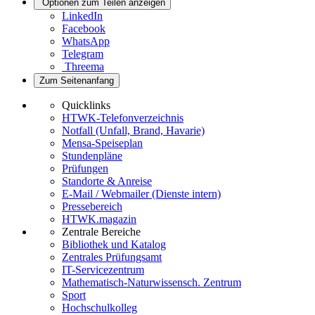
Optionen zum Teilen anzeigen
LinkedIn
Facebook
WhatsApp
Telegram
Threema
Zum Seitenanfang
Quicklinks
HTWK-Telefonverzeichnis
Notfall (Unfall, Brand, Havarie)
Mensa-Speiseplan
Stundenpläne
Prüfungen
Standorte & Anreise
E-Mail / Webmailer (Dienste intern)
Pressebereich
HTWK.magazin
Zentrale Bereiche
Bibliothek und Katalog
Zentrales Prüfungsamt
IT-Servicezentrum
Mathematisch-Naturwissensch. Zentrum
Sport
Hochschulkolleg