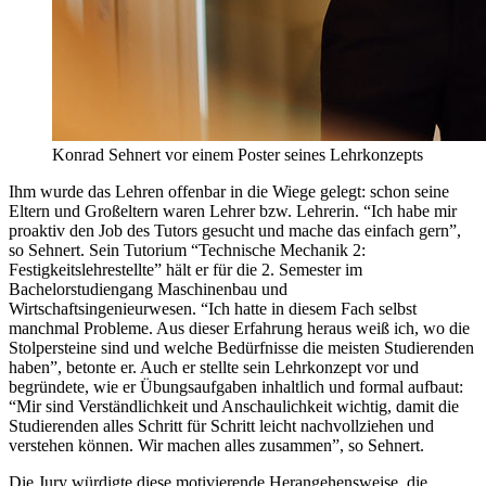
Konrad Sehnert vor einem Poster seines Lehrkonzepts
Ihm wurde das Lehren offenbar in die Wiege gelegt: schon seine
Eltern und Großeltern waren Lehrer bzw. Lehrerin. “Ich habe mir
proaktiv den Job des Tutors gesucht und mache das einfach gern”,
so Sehnert. Sein Tutorium “Technische Mechanik 2:
Festigkeitslehrestellte” hält er für die 2. Semester im
Bachelorstudiengang Maschinenbau und
Wirtschaftsingenieurwesen. “Ich hatte in diesem Fach selbst
manchmal Probleme. Aus dieser Erfahrung heraus weiß ich, wo die
Stolpersteine sind und welche Bedürfnisse die meisten Studierenden
haben”, betonte er. Auch er stellte sein Lehrkonzept vor und
begründete, wie er Übungsaufgaben inhaltlich und formal aufbaut:
“Mir sind Verständlichkeit und Anschaulichkeit wichtig, damit die
Studierenden alles Schritt für Schritt leicht nachvollziehen und
verstehen können. Wir machen alles zusammen”, so Sehnert.
Die Jury würdigte diese motivierende Herangehensweise, die