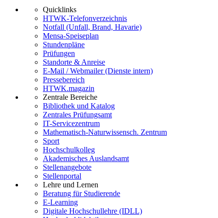
Quicklinks
HTWK-Telefonverzeichnis
Notfall (Unfall, Brand, Havarie)
Mensa-Speiseplan
Stundenpläne
Prüfungen
Standorte & Anreise
E-Mail / Webmailer (Dienste intern)
Pressebereich
HTWK.magazin
Zentrale Bereiche
Bibliothek und Katalog
Zentrales Prüfungsamt
IT-Servicezentrum
Mathematisch-Naturwissensch. Zentrum
Sport
Hochschulkolleg
Akademisches Auslandsamt
Stellenangebote
Stellenportal
Lehre und Lernen
Beratung für Studierende
E-Learning
Digitale Hochschullehre (IDLL)