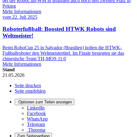
bei der RoboCup-WM in Brasilien auch noch den zweiten Platz in
Peking
Mehr Informationen
vom
22. Juli 2025
Roboterfußball: Boosted HTWK Robots sind
Weltmeister!
Beim RoboCup 25 in Salvador (Brasilien) holten die HTWK-
Fußballroboter den Weltmeistertitel. Im Finale besiegten sie das
chinesische Team TH-MOS 11:0
Mehr Informationen
Stand
21.05.2026
Seite drucken
Seite empfehlen
Optionen zum Teilen anzeigen
LinkedIn
Facebook
WhatsApp
Telegram
Threema
Zum Seitenanfang