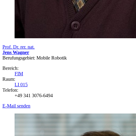
Prof. Dr. rer. nat.
Jens Wagner
Berufungsgebiet: Mobile Robotik
Bereich:
FIM
Raum:
LI 015
Telefon:
+49 341 3076-6494
E-Mail senden