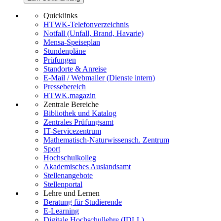
Quicklinks
HTWK-Telefonverzeichnis
Notfall (Unfall, Brand, Havarie)
Mensa-Speiseplan
Stundenpläne
Prüfungen
Standorte & Anreise
E-Mail / Webmailer (Dienste intern)
Pressebereich
HTWK.magazin
Zentrale Bereiche
Bibliothek und Katalog
Zentrales Prüfungsamt
IT-Servicezentrum
Mathematisch-Naturwissensch. Zentrum
Sport
Hochschulkolleg
Akademisches Auslandsamt
Stellenangebote
Stellenportal
Lehre und Lernen
Beratung für Studierende
E-Learning
Digitale Hochschullehre (IDLL)