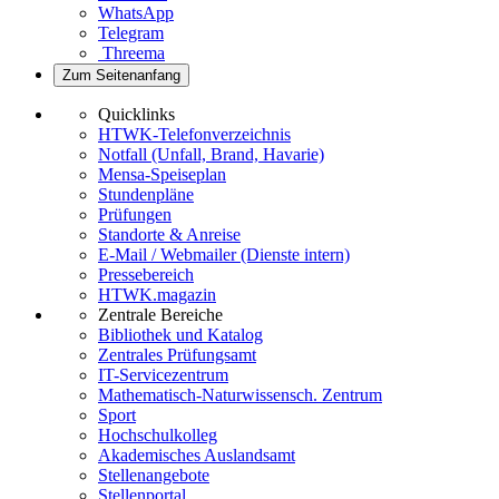
WhatsApp
Telegram
Threema
Zum Seitenanfang
Quicklinks
HTWK-Telefonverzeichnis
Notfall (Unfall, Brand, Havarie)
Mensa-Speiseplan
Stundenpläne
Prüfungen
Standorte & Anreise
E-Mail / Webmailer (Dienste intern)
Pressebereich
HTWK.magazin
Zentrale Bereiche
Bibliothek und Katalog
Zentrales Prüfungsamt
IT-Servicezentrum
Mathematisch-Naturwissensch. Zentrum
Sport
Hochschulkolleg
Akademisches Auslandsamt
Stellenangebote
Stellenportal